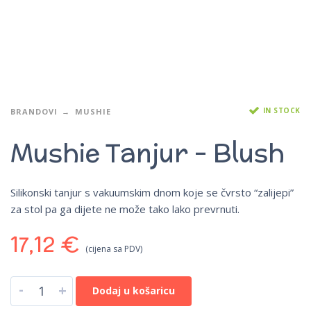
IN STOCK
BRANDOVI
MUSHIE
Mushie Tanjur – Blush
Silikonski tanjur s vakuumskim dnom koje se čvrsto “zalijepi”
za stol pa ga dijete ne može tako lako prevrnuti.
17,12
€
(cijena sa PDV)
-
+
Dodaj u košaricu