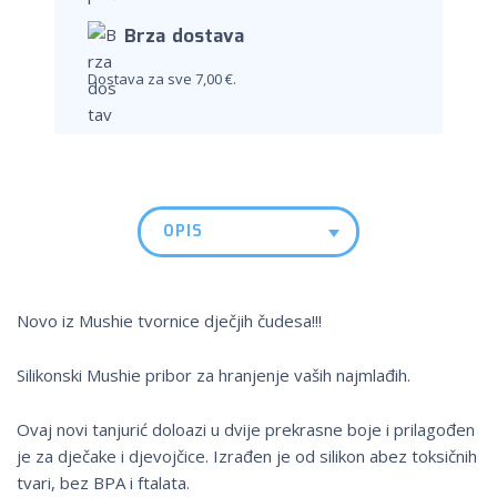
Brza dostava
Dostava za sve 7,00 €.
OPIS
Novo iz Mushie tvornice dječjih čudesa!!!
Silikonski Mushie pribor za hranjenje vaših najmlađih.
Ovaj novi tanjurić doloazi u dvije prekrasne boje i prilagođen
je za dječake i djevojčice. Izrađen je od silikon abez toksičnih
tvari, bez BPA i ftalata.