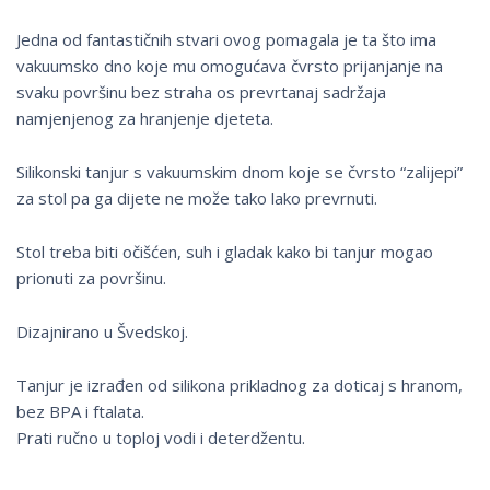
Jedna od fantastičnih stvari ovog pomagala je ta što ima
vakuumsko dno koje mu omogućava čvrsto prijanjanje na
svaku površinu bez straha os prevrtanaj sadržaja
namjenjenog za hranjenje djeteta.
Silikonski tanjur s vakuumskim dnom koje se čvrsto “zalijepi”
za stol pa ga dijete ne može tako lako prevrnuti.
Stol treba biti očišćen, suh i gladak kako bi tanjur mogao
prionuti za površinu.
Dizajnirano u Švedskoj.
Tanjur je izrađen od silikona prikladnog za doticaj s hranom,
bez BPA i ftalata.
Prati ručno u toploj vodi i deterdžentu.