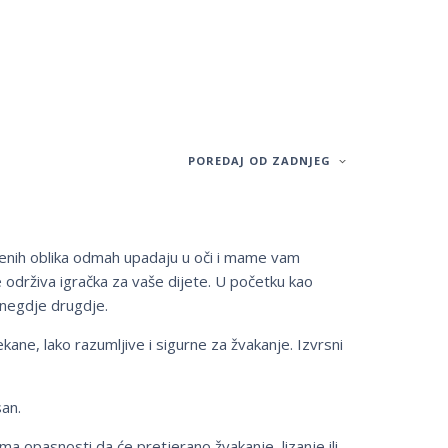
POREDAJ OD ZADNJEG
venih oblika odmah upadaju u oči i mame vam
e održiva igračka za vaše dijete. U početku kao
i negdje drugdje.
e, lako razumljive i sigurne za žvakanje. Izvrsni
an.
a opasnosti da će pretjerano žvakanje, lizanje ili