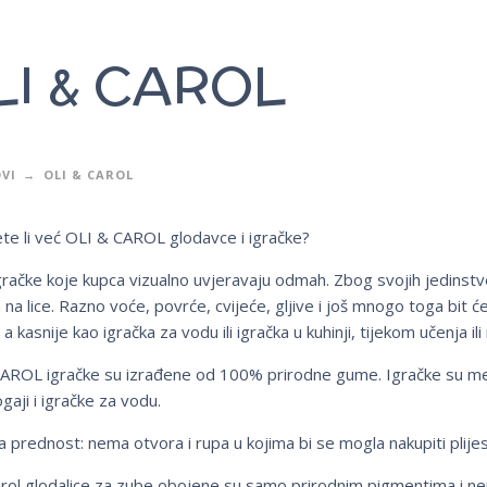
LI & CAROL
VI
OLI & CAROL
te li već OLI & CAROL glodavce i igračke?
gračke koje kupca vizualno uvjeravaju odmah. Zbog svojih jedinst
na lice. Razno voće, povrće, cvijeće, gljive i još mnogo toga bit ć
 a kasnije kao igračka za vodu ili igračka u kuhinji, tijekom učenja il
AROL igračke su izrađene od 100% prirodne gume. Igračke su mekan
gaji i igračke za vodu.
 prednost: nema otvora i rupa u kojima bi se mogla nakupiti plijes
arol glodalice za zube obojene su samo prirodnim pigmentima i nem