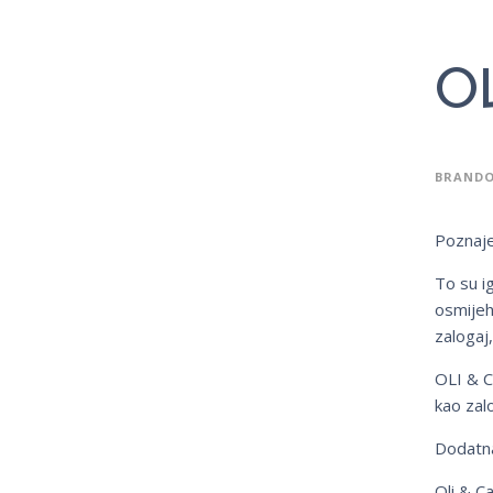
O
BRANDO
Poznaje
To su i
osmijeh 
zalogaj,
OLI & C
kao zalo
Dodatna
Oli & C