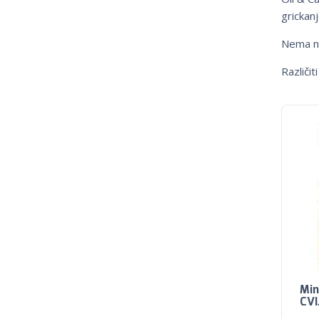
grickan
Nema ni
Različit
Min
CVI