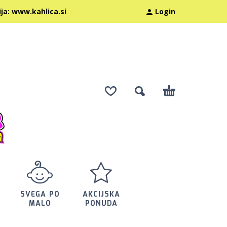
:
www.kahlica.si
Login
SVEGA PO
AKCIJSKA
MALO
PONUDA