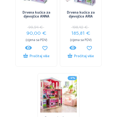
Drvena kućica za
Drvena kućica za
djevojčice ANNA
djevojčice ARIA
99,54
€
198,42
€
90,00
€
185,81
€
(cijena sa PDV)
(cijena sa PDV)
Pročitaj više
Pročitaj više
-4%