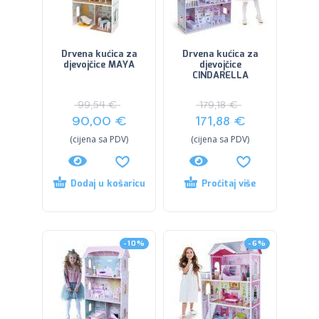
Drvena kućica za
Drvena kućica za
djevojčice MAYA
djevojčice
CINDARELLA
99,54
€
179,18
€
90,00
€
171,88
€
(cijena sa PDV)
(cijena sa PDV)
Dodaj u košaricu
Pročitaj više
-10%
-6%