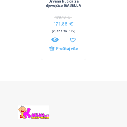
Drvena kućica za
djevojčice ISABELLA
179,18
€
171,88
€
(cijena sa PDV)
Pročitaj više