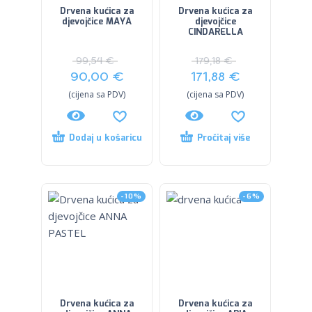
Drvena kućica za
Drvena kućica za
djevojčice MAYA
djevojčice
CINDARELLA
99,54
€
179,18
€
90,00
€
171,88
€
(cijena sa PDV)
(cijena sa PDV)
Dodaj u košaricu
Pročitaj više
-10%
-6%
Drvena kućica za
Drvena kućica za