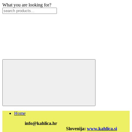
What you are looking for?
Home
info@kahlica.hr
Slovenija:
www.kahlica.si