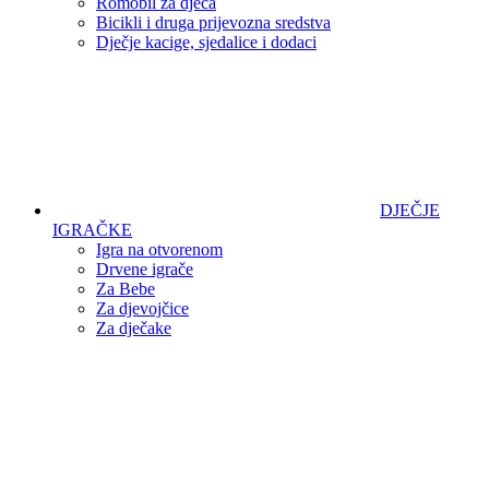
Romobil za djeca
Bicikli i druga prijevozna sredstva
Dječje kacige, sjedalice i dodaci
DJEČJE
IGRAČKE
Igra na otvorenom
Drvene igrače
Za Bebe
Za djevojčice
Za dječake