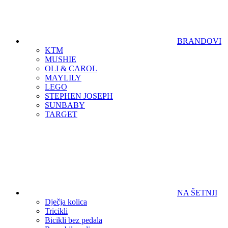
BRANDOVI
KTM
MUSHIE
OLI & CAROL
MAYLILY
LEGO
STEPHEN JOSEPH
SUNBABY
TARGET
NA ŠETNJI
Dječja kolica
Tricikli
Bicikli bez pedala