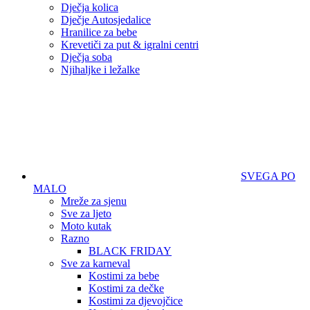
Dječja kolica
Dječje Autosjedalice
Hranilice za bebe
Krevetiči za put & igralni centri
Dječja soba
Njihaljke i ležalke
SVEGA PO
MALO
Mreže za sjenu
Sve za ljeto
Moto kutak
Razno
BLACK FRIDAY
Sve za karneval
Kostimi za bebe
Kostimi za dečke
Kostimi za djevojčice