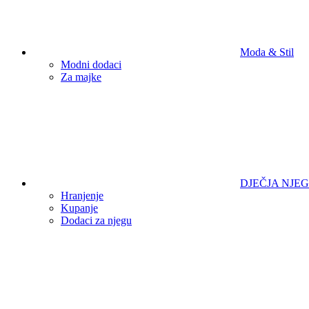
Moda & Stil
Modni dodaci
Za majke
DJEČJA NJE
Hranjenje
Kupanje
Dodaci za njegu