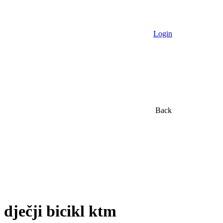
Login
Back
dječji bicikl ktm