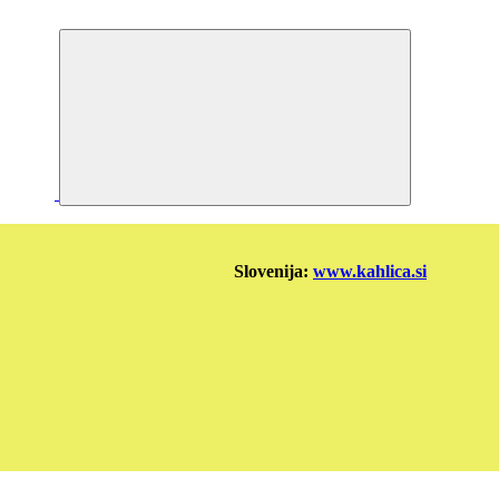
 Slovenija:
www.kahlica.si