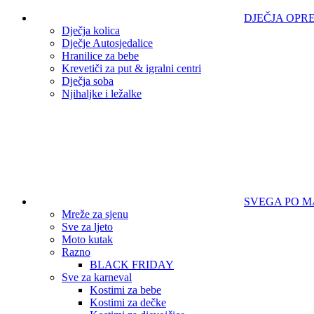
DJEČJA OPR
Dječja kolica
Dječje Autosjedalice
Hranilice za bebe
Krevetiči za put & igralni centri
Dječja soba
Njihaljke i ležalke
SVEGA PO 
Mreže za sjenu
Sve za ljeto
Moto kutak
Razno
BLACK FRIDAY
Sve za karneval
Kostimi za bebe
Kostimi za dečke