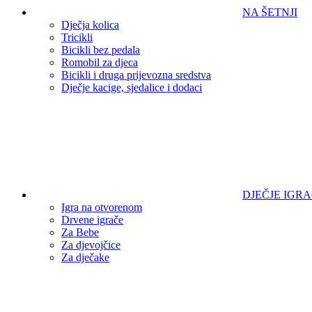
NA ŠETNJI
Dječja kolica
Tricikli
Bicikli bez pedala
Romobil za djeca
Bicikli i druga prijevozna sredstva
Dječje kacige, sjedalice i dodaci
DJEČJE IGR
Igra na otvorenom
Drvene igrače
Za Bebe
Za djevojčice
Za dječake