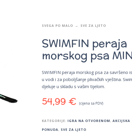
SVEGA PO MALO
SVE ZA LJETO
SWIMFIN peraja
morskog psa MI
SWIMFIN peraja morskog psa za savršeno i
u vodi i za poboljšanje plivačkih vještina. Swi
djeluje u skladu s vašim tijelom.
54,99
€
(cijena sa PDV)
KATEGORIJE:
IGRA NA OTVORENOM
,
AKCIJSKA
PONUDA
,
SVE ZA LJETO