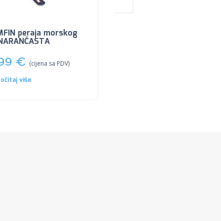
FIN peraja morskog
SWIMFIN peraja morsko
 NARANČASTA
psa SUN FISH
,99
€
54,99
€
(cijena sa PDV)
(cijena sa PDV)
očitaj više
Pročitaj više