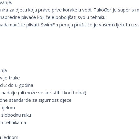
vanje.
nira za djecu koja prave prve korake u vodi. Također je super s m
 napredne plivače koji žele poboljšati svoju tehniku.
ada naučite plivati. SwimFin peraja pružit će je vašem djetetu u sv
anja
vije trake
d 2 do 6 godina
adalje (ali može se koristiti i kod beba!)
dne standarde za sigurnost djece
tijelom
 slobodnu ruku
tim tehnikama
 u jednom