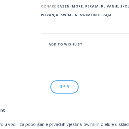
OZNAKE
BAZEN
,
MORE
,
PERAJA
,
PLIVANJE
,
ŠKO
PLIVANJA
,
SWIMFIN
,
SWIMFIN PERAJA
ADD TO WISHLIST
OPIS
int
u vodi i za poboljšanje plivačkih vještina. SwimFin djeluje u skla