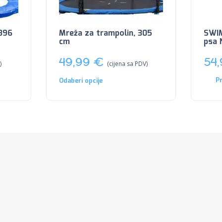
 396
Mreža za trampolin, 305
SWIM
cm
psa
49,99
€
54
)
(cijena sa PDV)
Pr
Odaberi opcije