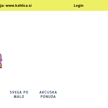
:
www.kahlica.si
Login
SVEGA PO
AKCIJSKA
MALO
PONUDA