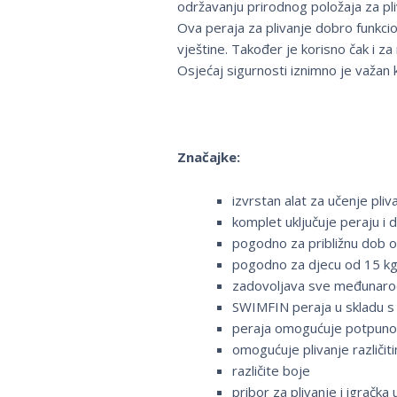
održavanju prirodnog položaja za pli
Ova peraja za plivanje dobro funkcio
vještine. Također je korisno čak i za
Osjećaj sigurnosti iznimno je važan k
Značajke:
izvrstan alat za učenje pliv
komplet uključuje peraju i d
pogodno za približnu dob o
pogodno za djecu od 15 kg n
zadovoljava sve međunaro
SWIMFIN peraja u skladu s 
peraja omogućuje potpuno
omogućuje plivanje različi
različite boje
pribor za plivanje i igračka