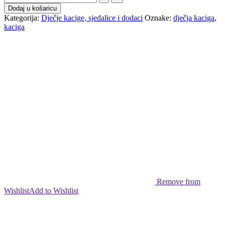
Dodaj u košaricu
Kategorija:
Dječje kacige, sjedalice i dodaci
Oznake:
dječja kaciga
,
kaciga
Remove from
Wishlist
Add to Wishlist