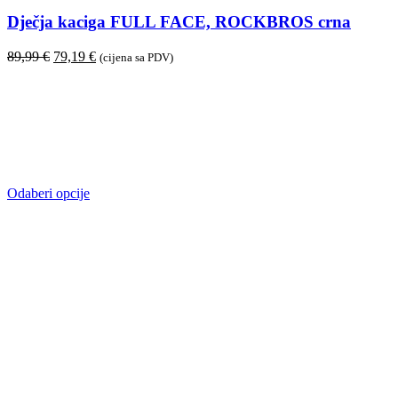
Dječja kaciga FULL FACE, ROCKBROS crna
89,99
€
79,19
€
(cijena sa PDV)
Odaberi opcije