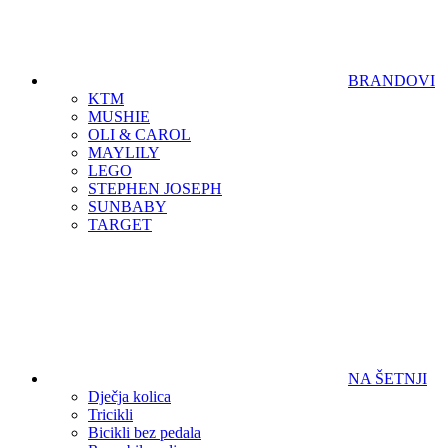
BRANDOVI
KTM
MUSHIE
OLI & CAROL
MAYLILY
LEGO
STEPHEN JOSEPH
SUNBABY
TARGET
NA ŠETNJI
Dječja kolica
Tricikli
Bicikli bez pedala