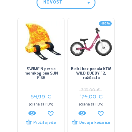
NOVOSTI
-50%
SWIMFIN peraja
Bicikl bez pedala KTM
morskog psa SUN
WILD BUDDY 12,
FISH
ružičasta
349,00
€
54,99
€
174,00
€
(cijena sa PDV)
(cijena sa PDV)
Pročitaj više
Dodaj u košaricu