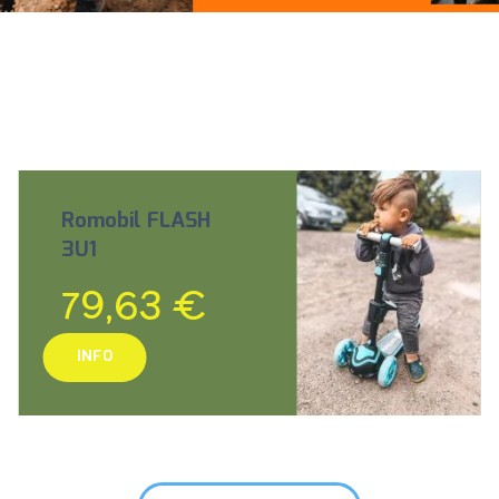
Romobil FLASH
3U1
79,63 €
INFO