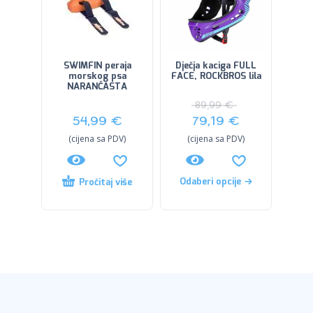
SWIMFIN peraja
Dječja kaciga FULL
morskog psa
FACE, ROCKBROS lila
NARANČASTA
89,99
€
54,99
€
79,19
€
(cijena sa PDV)
(cijena sa PDV)
Odaberi opcije
Pročitaj više