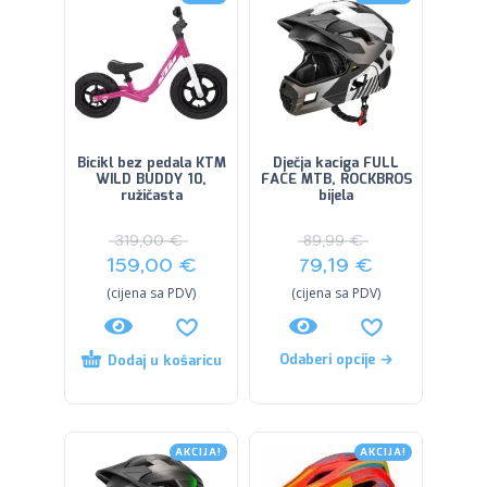
Bicikl bez pedala KTM
Dječja kaciga FULL
WILD BUDDY 10,
FACE MTB, ROCKBROS
ružičasta
bijela
319,00
€
89,99
€
159,00
€
79,19
€
(cijena sa PDV)
(cijena sa PDV)
Odaberi opcije
Dodaj u košaricu
AKCIJA!
AKCIJA!