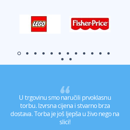
U trgovinu smo naručili prvoklasnu
torbu. Izvrsna cijena i stvarno brza
dostava. Torba je još ljepša u živo nego na
slici!